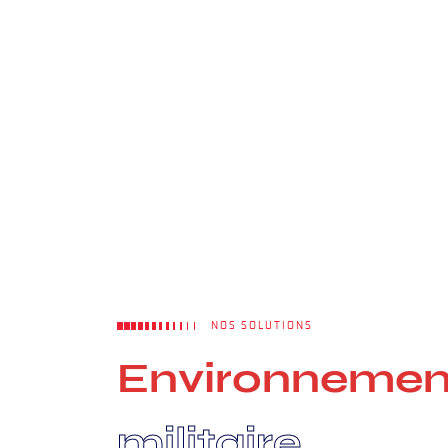
NOS SOLUTIONS
E
n
v
i
r
o
n
n
e
m
e
m
i
l
i
t
a
i
r
e