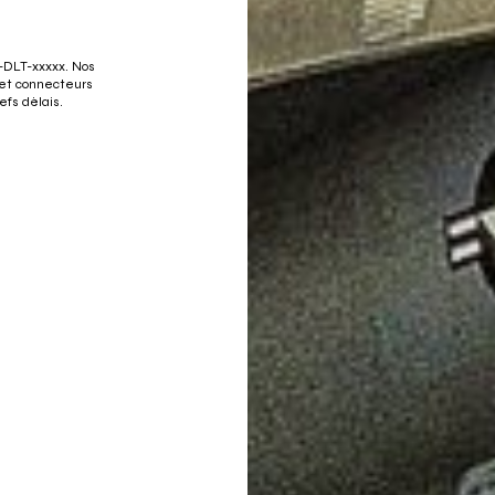
L-DLT-xxxxx. Nos
 et connecteurs
efs délais.
UNE URGENCE ?