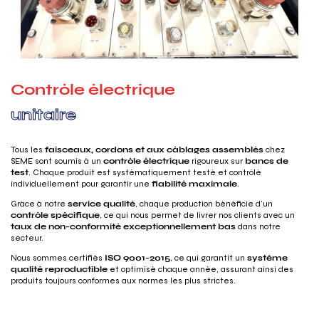
C
o
n
t
r
ô
l
e
é
l
e
c
t
r
i
q
u
e
u
n
i
t
a
i
r
e
Tous les
faisceaux, cordons et aux câblages assemblés
chez
SEME sont soumis à un
contrôle électrique
rigoureux sur
bancs de
test
. Chaque produit est systématiquement testé et contrôlé
individuellement pour garantir une
fiabilité maximale
.
Grâce à notre
service qualité
, chaque production bénéficie d’un
contrôle spécifique
, ce qui nous permet de livrer nos clients avec un
taux de non-conformité exceptionnellement bas
dans notre
secteur.
Nous sommes certifiés
ISO 9001-2015
, ce qui garantit un
système
qualité reproductible
et optimisé chaque année, assurant ainsi des
produits toujours conformes aux normes les plus strictes.