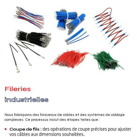
F
i
l
e
r
i
e
s
i
n
d
u
s
t
r
i
e
l
l
e
s
Nous fabriquons des faisceaux de câbles et des systèmes de câblage
complexes. Ce processus inclut des étapes telles que :
Coupe de fils
: des opérations de coupe précises pour ajuster
vos câbles aux dimensions souhaitées.