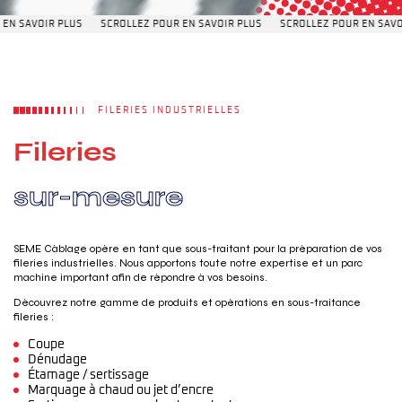
R PLUS
SCROLLEZ POUR EN SAVOIR PLUS
SCROLLEZ POUR EN SAVOIR PLUS
FILERIES INDUSTRIELLES
F
i
l
e
r
i
e
s
UNE URGENCE ?
s
u
r
-
m
e
s
u
r
e
SEME Câblage opère en tant que sous-traitant pour la préparation de vos
fileries industrielles. Nous apportons toute notre expertise et un parc
machine important afin de répondre à vos besoins.
Découvrez notre gamme de produits et opérations en sous-traitance
fileries :
Coupe
Dénudage
Étamage / sertissage
Marquage à chaud ou jet d’encre