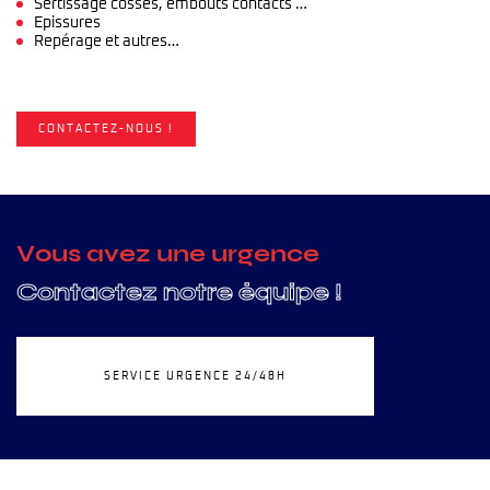
Sertissage cosses, embouts contacts …
Epissures
Repérage et autres…
CONTACTEZ-NOUS !
V
o
u
s
a
v
e
z
u
n
e
u
r
g
e
n
c
e
C
o
n
t
a
c
t
e
z
n
o
t
r
e
é
q
u
i
p
e
!
SERVICE URGENCE 24/48H