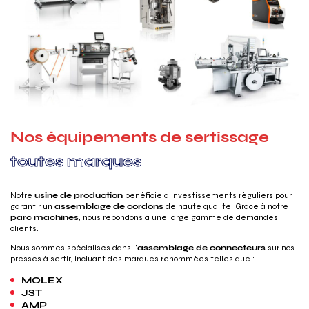
N
o
s
é
q
u
i
p
e
m
e
n
t
s
d
e
s
e
r
t
i
s
s
a
g
e
t
o
u
t
e
s
m
a
r
q
u
e
s
Notre
usine de production
bénéficie d’investissements réguliers pour
garantir un
assemblage de cordons
de haute qualité. Grâce à notre
parc machines
, nous répondons à une large gamme de demandes
clients.
Nous sommes spécialisés dans l’
assemblage de connecteurs
sur nos
presses à sertir, incluant des marques renommées telles que :
MOLEX
JST
AMP