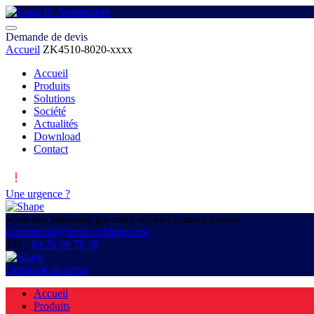
Demande de devis
Accueil
ZK4510-8020-xxxx
Accueil
Produits
Solutions
Société
Actualités
Download
Contact
Une urgence ?
Vous êtes intéressés par notre société, contactez-nous
commercial@seme-cablage.com
Tél. :
04 70 09 78 30
Demande de devis
Accueil
Produits