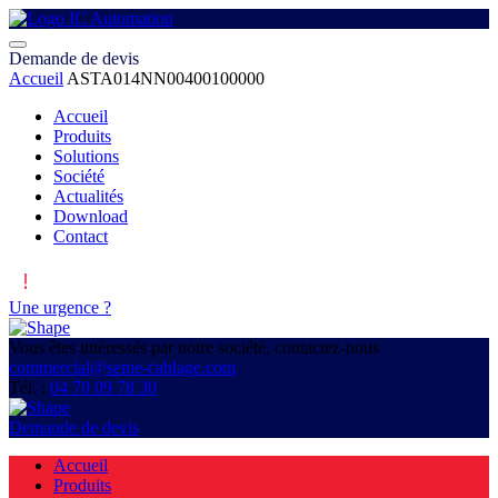
Demande de devis
Accueil
ASTA014NN00400100000
Accueil
Produits
Solutions
Société
Actualités
Download
Contact
Une urgence ?
Vous êtes intéressés par notre société, contactez-nous
commercial@seme-cablage.com
Tél. :
04 70 09 78 30
Demande de devis
Accueil
Produits