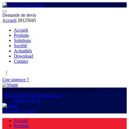
Demande de devis
Accueil
28125045
Accueil
Produits
Solutions
Société
Actualités
Download
Contact
Une urgence ?
Vous êtes intéressés par notre société, contactez-nous
commercial@seme-cablage.com
Tél. :
04 70 09 78 30
Demande de devis
Accueil
Produits