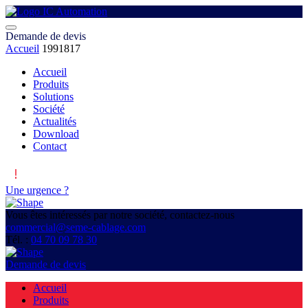
Demande de devis
Accueil
1991817
Accueil
Produits
Solutions
Société
Actualités
Download
Contact
Une urgence ?
Vous êtes intéressés par notre société, contactez-nous
commercial@seme-cablage.com
Tél. :
04 70 09 78 30
Demande de devis
Accueil
Produits